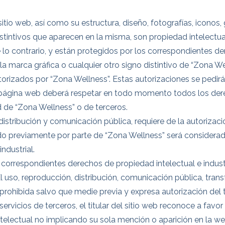
tio web, así como su estructura, diseño, fotografías, iconos, 
stintivos que aparecen en la misma, son propiedad intelectua
e lo contrario, y están protegidos por los correspondientes d
zar la marca gráfica o cualquier otro signo distintivo de “Zona
rizados por “Zona Wellness”. Estas autorizaciones se pedirán
a página web deberá respetar en todo momento todos los der
ad de “Zona Wellness” o de terceros.
 distribución y comunicación pública, requiere de la autorizac
ado previamente por parte de “Zona Wellness” será considera
ndustrial.
 correspondientes derechos de propiedad intelectual e indust
El uso, reproducción, distribución, comunicación pública, tran
rohibida salvo que medie previa y expresa autorización del ti
ervicios de terceros, el titular del sitio web reconoce a favor
ntelectual no implicando su sola mención o aparición en la we