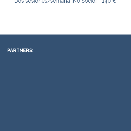
Dos sesiónes/semana [No Socio]
140 €
PARTNERS
: