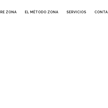
RE ZONA
EL MÉTODO ZONA
SERVICIOS
CONTA
ELLEZA Y ESTÉTI