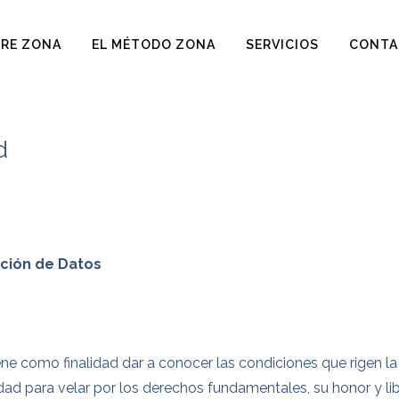
RE ZONA
EL MÉTODO ZONA
SERVICIOS
CONTA
d
cción de Datos
iene como finalidad dar a conocer las condiciones que rigen l
dad para velar por los derechos fundamentales, su honor y li