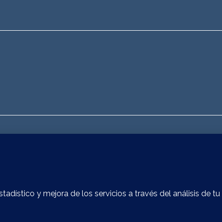
ZONA - YOUR WELLBEING ZONE
CO
Club Natació Atlètic-Barceloneta
Pol
Plaça del Mar, s/n
Avi
08003 Barcelona
Pol
Teléfono: 698 914 754
Pol
E-mail:
info@zonawellbeing.es