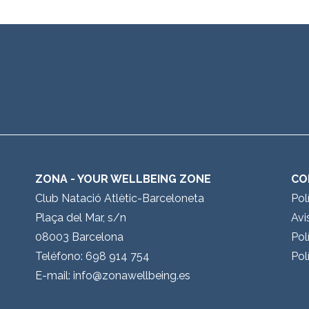
ZONA - YOUR WELLBEING ZONE
CO
Club Natació Atlètic-Barceloneta
Pol
Plaça del Mar, s/n
Avi
08003 Barcelona
Pol
Teléfono: 698 914 754
Pol
E-mail:
info@zonawellbeing.es