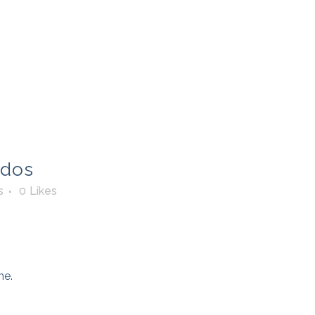
RE ZONA
EL MÉTODO ZONA
SERVICIOS
CONTA
ados
s
0
Likes
me.